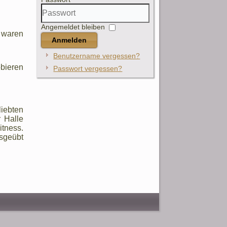
Angemeldet bleiben
 waren
Anmelden
Benutzername vergessen?
obieren
Passwort vergessen?
iebten
r Halle
itness.
sgeübt