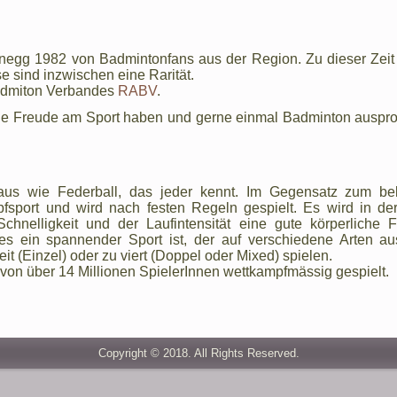
negg 1982 von Badmintonfans aus der Region. Zu dieser Zeit
e sind inzwischen eine Rarität.
Badmiton Verbandes
RABV
.
die Freude am Sport haben und gerne einmal Badminton auspr
aus wie Federball, das jeder kennt. Im Gegensatz zum bel
pfsport und wird nach festen Regeln gespielt. Es wird in de
hnelligkeit und der Laufintensität eine gute körperliche F
s ein spannender Sport ist, der auf verschiedene Arten au
 (Einzel) oder zu viert (Doppel oder Mixed) spielen.
von über 14 Millionen SpielerInnen wettkampfmässig gespielt.
Copyright © 2018. All Rights Reserved.